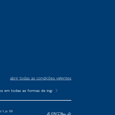
abrir todas as condições vigentes
s em todas as formas de ingresso, exceto na prova on-line ou a
**Semipresencial é um formato do E
 1, p. 55