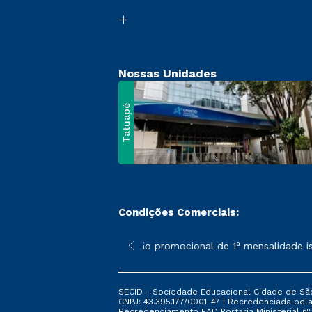
Nossas Unidades
Tatuapé
Condições Comerciais:
 poderão sofrer alterações nos períodos de rematrícula conform
*A condição promocional de 1ª mensalidade isen
SECID - Sociedade Educacional Cidade de São
CNPJ: 43.395.177/0001-47 | Recredenciada pela 
Recredenciamento EAD Portaria Ministerial nº 6