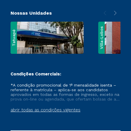
Nossas Unidades
Villa-Lobos
Tatuapé
Condições Comerciais:
*A condição promocional de 1ª mensalidade isenta –
referente à matrícula – aplica-se aos candidatos
aprovados em todas as formas de ingresso, exceto na
prova on-line ou agendada, que ofertam bolsas de até
50% de desconto, ambos ingressantes no semestre
vigente, que ainda não tenham efetivado e/ou não
abrir todas as condições vigentes
tenham cancelado ou trancado sua matrícula em uma
das Instituições da Cruzeiro do Sul Educacional, no
período de um ano. Tais condições não se aplicam
aos cursos de Medicina, e também para matriculados