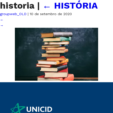
historia
|
←
HISTÓRIA
groupweb_OLD
|
10 de setembro de 2020
←
→