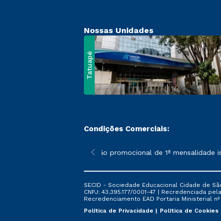
Nossas Unidades
Tatuapé
Condições Comerciais:
 poderão sofrer alterações nos períodos de rematrícula conform
*A condição promocional de 1ª mensalidade ise
SECID - Sociedade Educacional Cidade de São
CNPJ: 43.395.177/0001-47 | Recredenciada pela 
Recredenciamento EAD Portaria Ministerial nº 6
Política de Privacidade
Política de Cookies