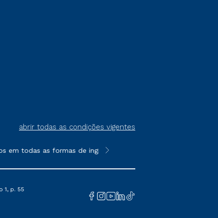
abrir todas as condições vigentes
os em todas as formas de ingresso, exceto na prova on-line ou a
**Semipresencial é um formato do E
 1, p. 55