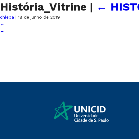
História_Vitrine
|
←
HIST
chleba
|
18 de junho de 2019
←
→