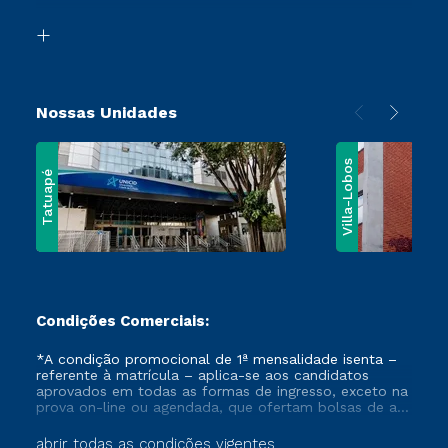
Vestibular Mérito
Biblioteca
Vestibular Solidário
Nossas Unidades
Villa-Lobos
Tatuapé
Condições Comerciais:
*A condição promocional de 1ª mensalidade isenta –
referente à matrícula – aplica-se aos candidatos
aprovados em todas as formas de ingresso, exceto na
prova on-line ou agendada, que ofertam bolsas de até
50% de desconto, ambos ingressantes no semestre
vigente, que ainda não tenham efetivado e/ou não
abrir todas as condições vigentes