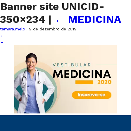
Banner site UNICID-
350×234
|
←
MEDICINA
tamara.melo
|
9 de dezembro de 2019
←
→