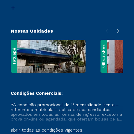
Biblioteca
Vestibular Solidário
Nossas Unidades
Villa-Lobos
Tatuapé
Condições Comerciais:
*A condição promocional de 1ª mensalidade isenta –
referente à matrícula – aplica-se aos candidatos
aprovados em todas as formas de ingresso, exceto na
prova on-line ou agendada, que ofertam bolsas de até
50% de desconto, ambos ingressantes no semestre
vigente, que ainda não tenham efetivado e/ou não
abrir todas as condições vigentes
tenham cancelado ou trancado sua matrícula em uma