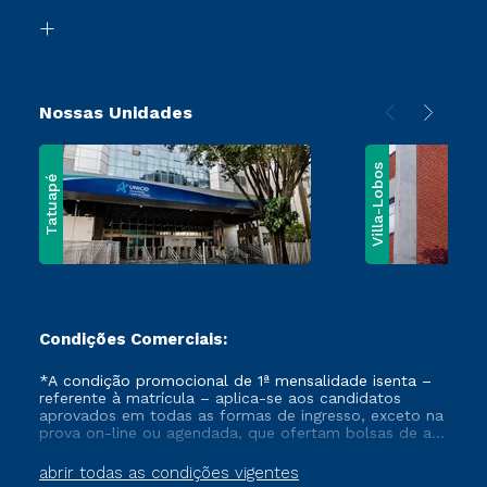
Biblioteca
Vestibular Solidário
Nossas Unidades
Villa-Lobos
Tatuapé
Condições Comerciais:
*A condição promocional de 1ª mensalidade isenta –
referente à matrícula – aplica-se aos candidatos
aprovados em todas as formas de ingresso, exceto na
prova on-line ou agendada, que ofertam bolsas de até
50% de desconto, ambos ingressantes no semestre
vigente, que ainda não tenham efetivado e/ou não
abrir todas as condições vigentes
tenham cancelado ou trancado sua matrícula em uma