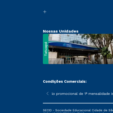
Nossas Unidades
Tatuapé
Condições Comerciais:
 poderão sofrer alterações nos períodos de rematrícula conform
*A condição promocional de 1ª mensalidade isen
SECID - Sociedade Educacional Cidade de São