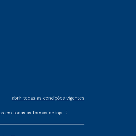
abrir todas as condições vigentes
s em todas as formas de ingresso, exceto na prova on-line ou a
**Semipresencial é um formato do E