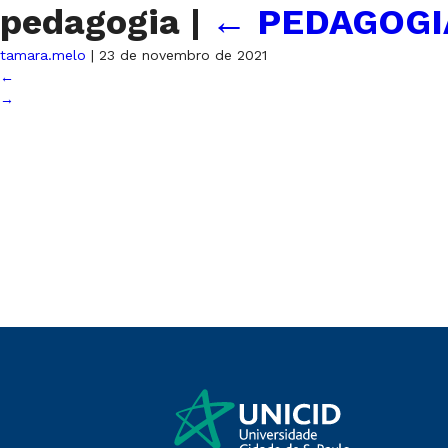
pedagogia
|
←
PEDAGOGI
tamara.melo
|
23 de novembro de 2021
←
→