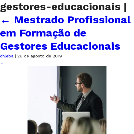
gestores-educacionais
|
←
Mestrado Profissional
em Formação de
Gestores Educacionais
chleba
|
26 de agosto de 2019
→