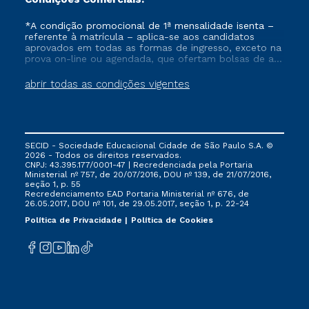
*A condição promocional de 1ª mensalidade isenta –
referente à matrícula – aplica-se aos candidatos
aprovados em todas as formas de ingresso, exceto na
prova on-line ou agendada, que ofertam bolsas de até
50% de desconto, ambos ingressantes no semestre
vigente, que ainda não tenham efetivado e/ou não
abrir todas as condições vigentes
tenham cancelado ou trancado sua matrícula em uma
das Instituições da Cruzeiro do Sul Educacional, no
período de um ano. Tais condições não se aplicam
aos cursos de Medicina, e também para matriculados
via FIES, Prouni e outros programas governamentais, e
SECID - Sociedade Educacional Cidade de São Paulo S.A. ©
não se acumula com nenhuma outra campanha
2026 - Todos os direitos reservados.
ofertada pela Instituição.
CNPJ: 43.395.177/0001-47 | Recredenciada pela Portaria
Ministerial nº 757, de 20/07/2016, DOU nº 139, de 21/07/2016,
seção 1, p. 55
Recredenciamento EAD Portaria Ministerial nº 676, de
26.05.2017, DOU nº 101, de 29.05.2017, seção 1, p. 22-24
Política de Privacidade
Política de Cookies