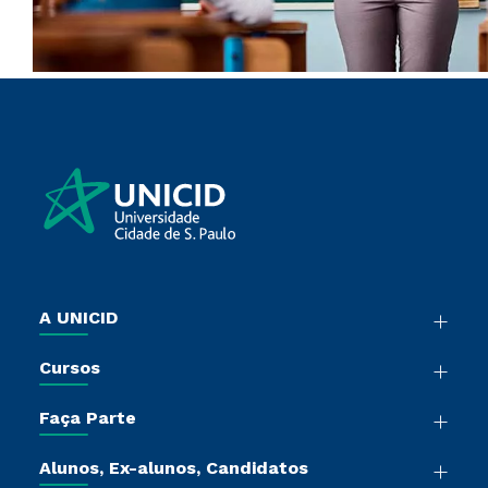
A UNICID
Nossa História
Cursos
Sala de Imprensa
Graduação
Trabalhe Conosco
Faça Parte
Pós-Graduação
Sou Colaborador
Vestibular Múltipla Escolha
Cursos de Medicina
Tour Presencial
Alunos, Ex-alunos, Candidatos
Vestibular Redação
Cursos Livres