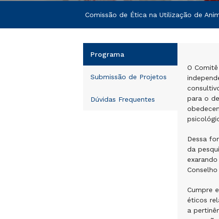
Comissão de Ética na Utilização de Anim
Programa
O Comitê 
Submissão de Projetos
independe
consultiv
para o de
Dúvidas Frequentes
obedecend
psicológi
Dessa for
da pesqu
exarando
Conselho
Cumpre e
éticos re
a pertin