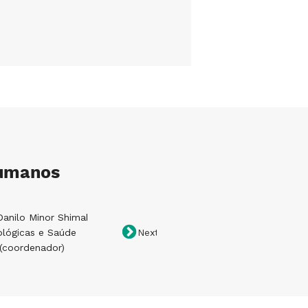
Humanos
 Danilo Minor Shimabuko
Prof. Dr. Eduardo Achar
ológicas e Saúde
Biológicas e Saúde
Next
(coordenador)