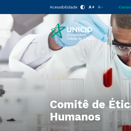
A+
A-
Acessibilidade
Curso
Comitê de Éti
Humanos