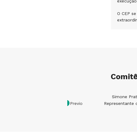
execução
O CEP se
extraordi
Comitê
Simone Prat
Representante 
Previous