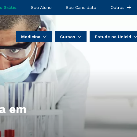
s Grátis
Sou Aluno
Sou Candidato
Outros
Medicina
Cursos
Estude na Unicid
ca em