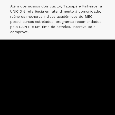
Além dos nossos dois
campi
, Tatuapé e Pinheiros, a
UNICID é referência em atendimento à comunidade,
reúne os melhores índices acadêmicos do MEC,
possui cursos estrelados, programas recomendados
pela CAPES e um time de estrelas. Inscreva-se e
comprove!