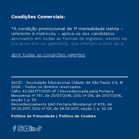
Condições Comerciais:
*A condição promocional de 1ª mensalidade isenta –
referente à matrícula – aplica-se aos candidatos
aprovados em todas as formas de ingresso, exceto na
prova on-line ou agendada, que ofertam bolsas de até
50% de desconto, ambos ingressantes no semestre
vigente, que ainda não tenham efetivado e/ou não
abrir todas as condições vigentes
tenham cancelado ou trancado sua matrícula em uma
das Instituições da Cruzeiro do Sul Educacional, no
período de um ano. Tais condições não se aplicam
aos cursos de Medicina, e também para matriculados
via FIES, Prouni e outros programas governamentais, e
SECID - Sociedade Educacional Cidade de São Paulo S.A. ©
não se acumula com nenhuma outra campanha
2026 - Todos os direitos reservados.
ofertada pela Instituição.
CNPJ: 43.395.177/0001-47 | Recredenciada pela Portaria
Ministerial nº 757, de 20/07/2016, DOU nº 139, de 21/07/2016,
seção 1, p. 55
Recredenciamento EAD Portaria Ministerial nº 676, de
26.05.2017, DOU nº 101, de 29.05.2017, seção 1, p. 22-24
Política de Privacidade
Política de Cookies