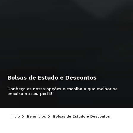
Bolsas de Estudo e Descontos
Hei, você ainda tem dúvidas?
Conheça as nossa opções e escolha a que melhor se
Precisa de mais informações sobre o curso,
encaixa no seu perfil!
processo seletivo ou formas de pagamento?
Deixe aqui o seu contato que um de nossos
consultores irá te ajudar!
Início
Benefícios
Bolsas de Estudo e Descontos
Informe seus dados: