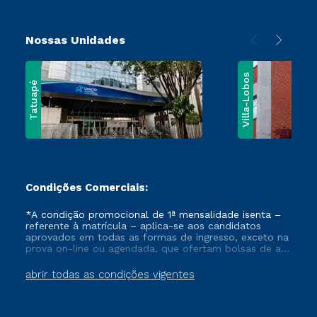
Nossas Unidades
Villa-Lobos
Tatuapé
Condições Comerciais:
*A condição promocional de 1ª mensalidade isenta –
referente à matrícula – aplica-se aos candidatos
aprovados em todas as formas de ingresso, exceto na
prova on-line ou agendada, que ofertam bolsas de até
50% de desconto, ambos ingressantes no semestre
vigente, que ainda não tenham efetivado e/ou não
abrir todas as condições vigentes
tenham cancelado ou trancado sua matrícula em uma
das Instituições da Cruzeiro do Sul Educacional, no
período de um ano. Tais condições não se aplicam
aos cursos de Medicina, e também para matriculados