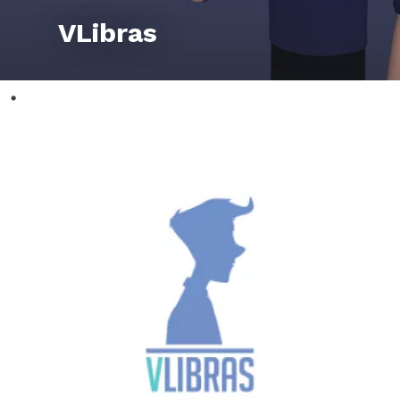
VLibras