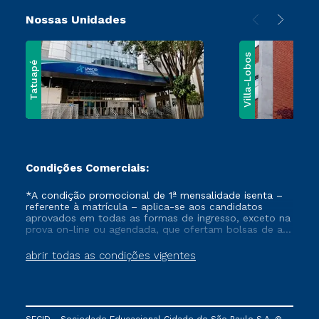
Nossas Unidades
Villa-Lobos
Tatuapé
Condições Comerciais:
*A condição promocional de 1ª mensalidade isenta –
referente à matrícula – aplica-se aos candidatos
aprovados em todas as formas de ingresso, exceto na
prova on-line ou agendada, que ofertam bolsas de até
50% de desconto, ambos ingressantes no semestre
vigente, que ainda não tenham efetivado e/ou não
abrir todas as condições vigentes
tenham cancelado ou trancado sua matrícula em uma
das Instituições da Cruzeiro do Sul Educacional, no
período de um ano. Tais condições não se aplicam
aos cursos de Medicina, e também para matriculados
via FIES, Prouni e outros programas governamentais, e