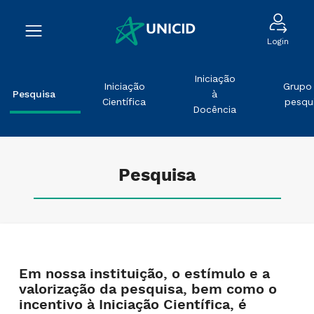
Login
Iniciação
Iniciação
Grupo
Pesquisa
à
Científica
pesqu
Docência
Pesquisa
Em nossa instituição, o estímulo e a
valorização da pesquisa, bem como o
incentivo à Iniciação Científica, é