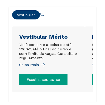
Vestibular
Vestibular Mérito
Ene
Você concorre a bolsa de até
Sua no
100%*, até o final do curso e
garant
sem limite de vagas. Consulte o
de até
regulamento!
válida 
Saiba mais
Saiba 
Escolha seu curso
Es