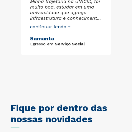
Minha trajetória na UNICID, foi
co
muito boa, estudar em uma
tou
pa
universidade que agrega
de
infraestrutura e conhecimento
re
aos alunos, é de extrema
co
continuar lendo +
a
pr
importância. Professores
su
qualificados, biblioteca, salas
St
Samanta
tas
pe
espaçosas. Minha experiência
Eg
to
pe
Egresso em
Serviço Social
foi tão boa que meu filho, hoje
pu
estuda Farmácia na
an
Universidade que me
di
proporcionou somente bons
no
frutos.
pa
pl
UN
im
tra
Fique por dentro das
nossas novidades