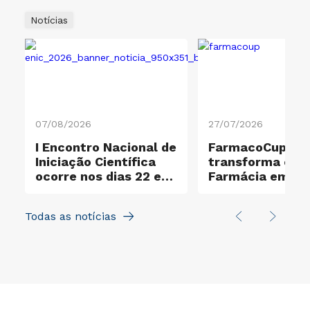
Notícias
07/08/2026
27/07/2026
I Encontro Nacional de
FarmacoCup 20
ificação Ouro e
Iniciação Científica
transforma ensi
ocorre nos dias 22 e
Farmácia em
23 de outubro
experiência de
aprendizagem a
Todas as notícias
na UNICID