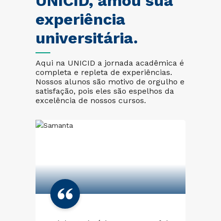
UNICID, amou sua
experiência
universitária.
Aqui na UNICID a jornada acadêmica é
completa e repleta de experiências.
Nossos alunos são motivo de orgulho e
satisfação, pois eles são espelhos da
excelência de nossos cursos.
Mi
lo
mu
gio
um
co
com
pe