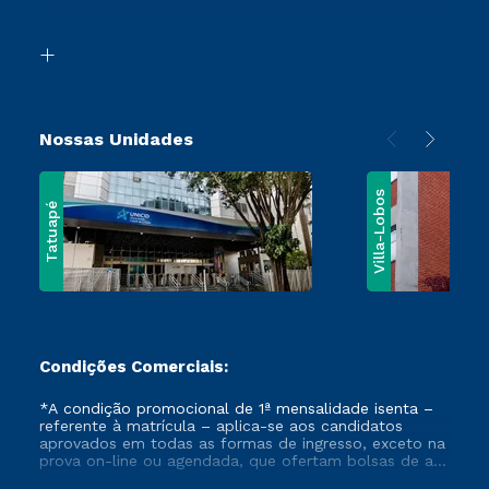
Acessibilidade
Vestibular Mérito
Biblioteca
Vestibular Solidário
Nossas Unidades
Villa-Lobos
Tatuapé
Condições Comerciais:
*A condição promocional de 1ª mensalidade isenta –
referente à matrícula – aplica-se aos candidatos
aprovados em todas as formas de ingresso, exceto na
prova on-line ou agendada, que ofertam bolsas de até
50% de desconto, ambos ingressantes no semestre