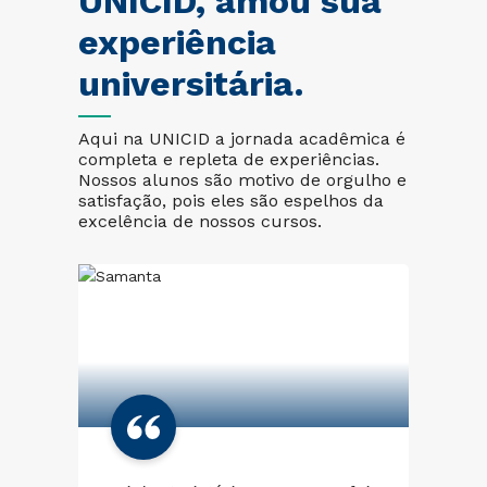
UNICID, amou sua
experiência
universitária.
Aqui na UNICID a jornada acadêmica é
completa e repleta de experiências.
Nossos alunos são motivo de orgulho e
satisfação, pois eles são espelhos da
excelência de nossos cursos.
Mi
lo
mu
gio
um
co
com
pe