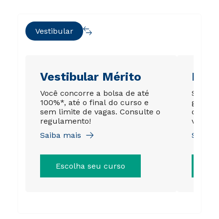
Vestibular
Vestibular Mérito
Ene
Você concorre a bolsa de até
Sua no
100%*, até o final do curso e
garant
sem limite de vagas. Consulte o
de até
regulamento!
válida 
Saiba mais
Saiba 
Escolha seu curso
Es