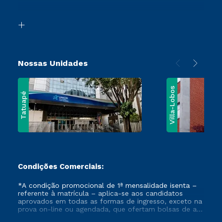
Acessibilidade
Vestibular Mérito
Biblioteca
Vestibular Solidário
Nossas Unidades
Villa-Lobos
Tatuapé
Condições Comerciais:
*A condição promocional de 1ª mensalidade isenta –
referente à matrícula – aplica-se aos candidatos
aprovados em todas as formas de ingresso, exceto na
prova on-line ou agendada, que ofertam bolsas de até
50% de desconto, ambos ingressantes no semestre