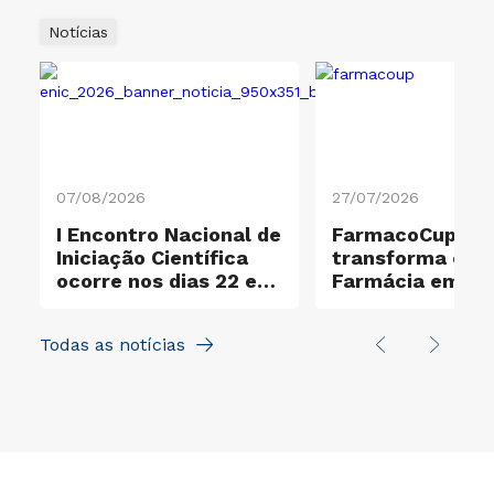
Notícias
07/08/2026
27/07/2026
I Encontro Nacional de
FarmacoCup 20
ificação Ouro e
Iniciação Científica
transforma ensi
ocorre nos dias 22 e
Farmácia em
23 de outubro
experiência de
aprendizagem a
Todas as notícias
na UNICID