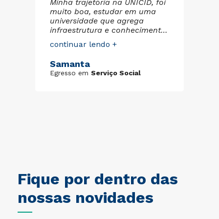
Minha trajetória na UNICID, foi
co
muito boa, estudar em uma
tou
pa
universidade que agrega
de
infraestrutura e conhecimento
re
aos alunos, é de extrema
co
continuar lendo +
a
pr
importância. Professores
su
qualificados, biblioteca, salas
St
Samanta
tas
pe
espaçosas. Minha experiência
Eg
to
pe
Egresso em
Serviço Social
foi tão boa que meu filho, hoje
pu
estuda Farmácia na
an
Universidade que me
di
proporcionou somente bons
no
frutos.
pa
pl
UN
im
tra
Fique por dentro das
nossas novidades