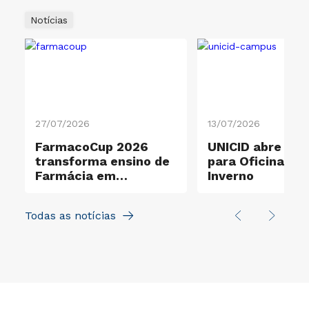
Notícias
27/07/2026
13/07/2026
o
FarmacoCup 2026
UNICID abre ins
transforma ensino de
para Oficinas d
Farmácia em
Inverno
experiência de
aprendizagem ativa
Todas as notícias
na UNICID