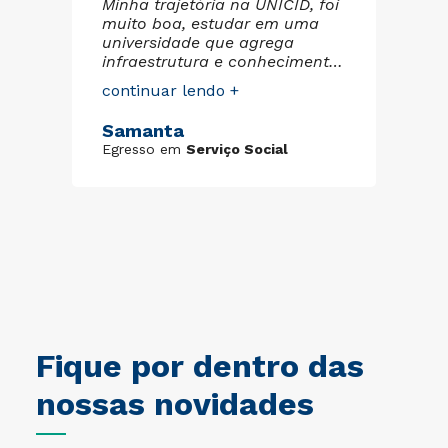
Minha trajetória na UNICID, foi
co
muito boa, estudar em uma
tou
pa
universidade que agrega
de
infraestrutura e conhecimento
re
aos alunos, é de extrema
co
continuar lendo +
a
pr
importância. Professores
su
qualificados, biblioteca, salas
St
Samanta
tas
pe
espaçosas. Minha experiência
Eg
to
pe
Egresso em
Serviço Social
foi tão boa que meu filho, hoje
pu
estuda Farmácia na
an
Universidade que me
di
proporcionou somente bons
no
frutos.
pa
pl
UN
im
tra
Fique por dentro das
nossas novidades