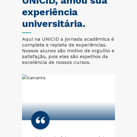
UNICID, amou sua
experiência
universitária.
Aqui na UNICID a jornada acadêmica é
completa e repleta de experiências.
Nossos alunos são motivo de orgulho e
satisfação, pois eles são espelhos da
excelência de nossos cursos.
Mi
lo
mu
gio
um
co
com
pe