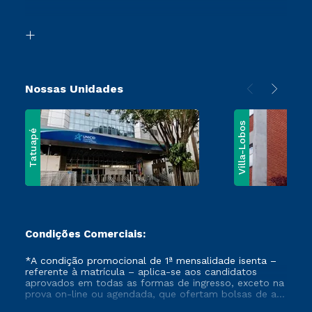
Acessibilidade
Vestibular Mérito
Biblioteca
Vestibular Solidário
Nossas Unidades
Villa-Lobos
Tatuapé
Condições Comerciais:
*A condição promocional de 1ª mensalidade isenta –
referente à matrícula – aplica-se aos candidatos
aprovados em todas as formas de ingresso, exceto na
prova on-line ou agendada, que ofertam bolsas de até
50% de desconto, ambos ingressantes no semestre