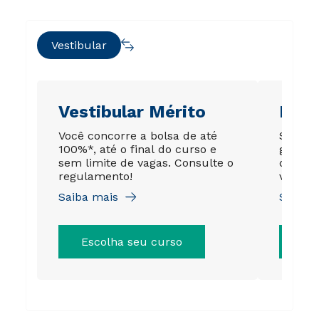
Vestibular
Vestibular Mérito
Ene
Você concorre a bolsa de até
Sua no
100%*, até o final do curso e
garant
sem limite de vagas. Consulte o
de até
regulamento!
válida 
Saiba mais
Saiba 
Escolha seu curso
Es