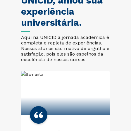
UNICID, amou sua
experiência
universitária.
Aqui na UNICID a jornada acadêmica é
completa e repleta de experiências.
Nossos alunos são motivo de orgulho e
satisfação, pois eles são espelhos da
excelência de nossos cursos.
Mi
lo
mu
gio
um
co
com
pe