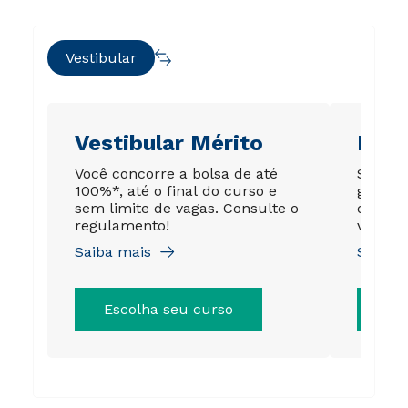
Vestibular
Vestibular Mérito
Ene
Você concorre a bolsa de até
Sua no
100%*, até o final do curso e
garant
sem limite de vagas. Consulte o
de até
regulamento!
válida 
Saiba mais
Saiba 
Escolha seu curso
Es