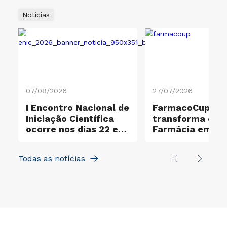
Notícias
07/08/2026
27/07/2026
I Encontro Nacional de
FarmacoCup 20
ificação Ouro e
Iniciação Científica
transforma ensi
ocorre nos dias 22 e
Farmácia em
23 de outubro
experiência de
aprendizagem a
Todas as notícias
na UNICID