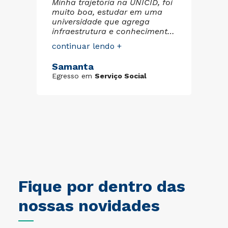
Minha trajetória na UNICID, foi
co
muito boa, estudar em uma
tou
pa
universidade que agrega
de
infraestrutura e conhecimento
re
aos alunos, é de extrema
co
continuar lendo +
a
pr
importância. Professores
su
qualificados, biblioteca, salas
St
Samanta
tas
pe
espaçosas. Minha experiência
Eg
to
pe
Egresso em
Serviço Social
foi tão boa que meu filho, hoje
pu
estuda Farmácia na
an
Universidade que me
di
proporcionou somente bons
no
frutos.
pa
pl
UN
im
tra
Fique por dentro das
nossas novidades