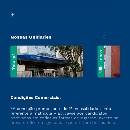
Acessibilidade
Vestibular Mérito
Biblioteca
Vestibular Solidário
Nossas Unidades
Villa-Lobos
Tatuapé
Condições Comerciais:
*A condição promocional de 1ª mensalidade isenta –
referente à matrícula – aplica-se aos candidatos
aprovados em todas as formas de ingresso, exceto na
prova on-line ou agendada, que ofertam bolsas de até
50% de desconto, ambos ingressantes no semestre