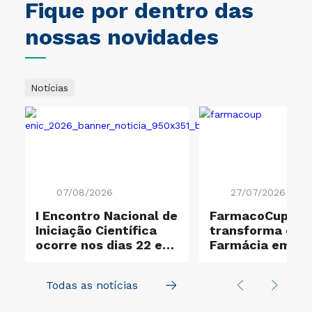
Fique por dentro das
nossas novidades
Notícias
07/08/2026
27/07/2026
I Encontro Nacional de
FarmacoCup 20
ificação Ouro e
Iniciação Científica
transforma ensi
ocorre nos dias 22 e
Farmácia em
23 de outubro
experiência de
aprendizagem a
Todas as notícias
na UNICID