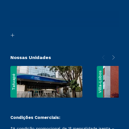
Retorne ao Curso
Cursos Profissionalizantes
Sou Ex-Aluno
Transferência
Canais de Atendimento
Segunda Graduação
Acessibilidade
Vestibular Mérito
Biblioteca
Vestibular Solidário
Nossas Unidades
Villa-Lobos
Tatuapé
Condições Comerciais:
*A condição promocional de 1ª mensalidade isenta –