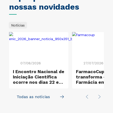
nossas novidades
Notícias
07/08/2026
27/07/2026
I Encontro Nacional de
FarmacoCup 20
ificação Ouro e
Iniciação Científica
transforma ensi
ocorre nos dias 22 e
Farmácia em
23 de outubro
experiência de
aprendizagem a
Todas as notícias
na UNICID