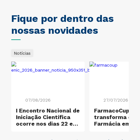
Fique por dentro das
nossas novidades
Notícias
07/08/2026
27/07/2026
I Encontro Nacional de
FarmacoCup 20
ificação Ouro e
Iniciação Científica
transforma ensi
ocorre nos dias 22 e
Farmácia em
23 de outubro
experiência de
aprendizagem a