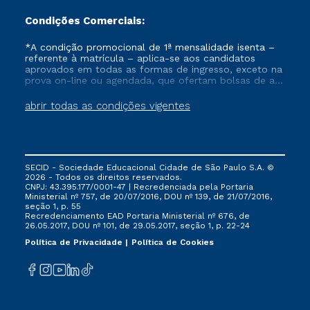
Condições Comerciais:
*A condição promocional de 1ª mensalidade isenta –
referente à matrícula – aplica-se aos candidatos
aprovados em todas as formas de ingresso, exceto na
prova on-line ou agendada, que ofertam bolsas de até
50% de desconto, ambos ingressantes no semestre
vigente, que ainda não tenham efetivado e/ou não
abrir todas as condições vigentes
tenham cancelado ou trancado sua matrícula em uma
das Instituições da Cruzeiro do Sul Educacional, no
período de um ano. Tais condições não se aplicam
aos cursos de Medicina, e também para matriculados
via FIES, Prouni e outros programas governamentais, e
SECID - Sociedade Educacional Cidade de São Paulo S.A. ©
não se acumula com nenhuma outra campanha
2026 - Todos os direitos reservados.
ofertada pela Instituição.
CNPJ: 43.395.177/0001-47 | Recredenciada pela Portaria
Ministerial nº 757, de 20/07/2016, DOU nº 139, de 21/07/2016,
seção 1, p. 55
Recredenciamento EAD Portaria Ministerial nº 676, de
26.05.2017, DOU nº 101, de 29.05.2017, seção 1, p. 22-24
Política de Privacidade
Política de Cookies