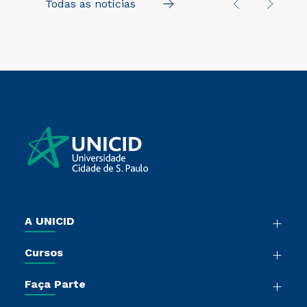
Todas as notícias
na UNICID
A UNICID
Nossa História
Cursos
Sala de Imprensa
Graduação
Trabalhe Conosco
Faça Parte
Pós-Graduação
Sou Colaborador
Vestibular Múltipla Escolha