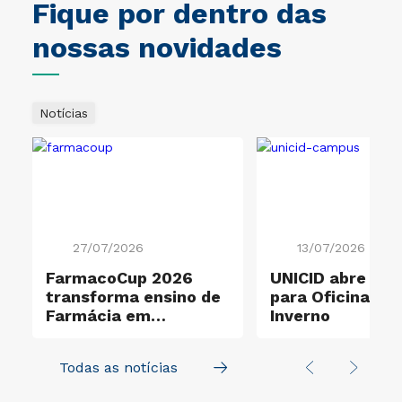
Fique por dentro das
nossas novidades
Notícias
27/07/2026
13/07/2026
o
FarmacoCup 2026
UNICID abre ins
transforma ensino de
para Oficinas d
Farmácia em
Inverno
experiência de
aprendizagem ativa
Todas as notícias
na UNICID