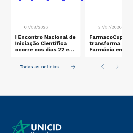
07/08/2026
27/07/2026
I Encontro Nacional de
FarmacoCup 20
ificação Ouro e
Iniciação Científica
transforma ensi
ocorre nos dias 22 e
Farmácia em
23 de outubro
experiência de
aprendizagem a
Todas as notícias
na UNICID