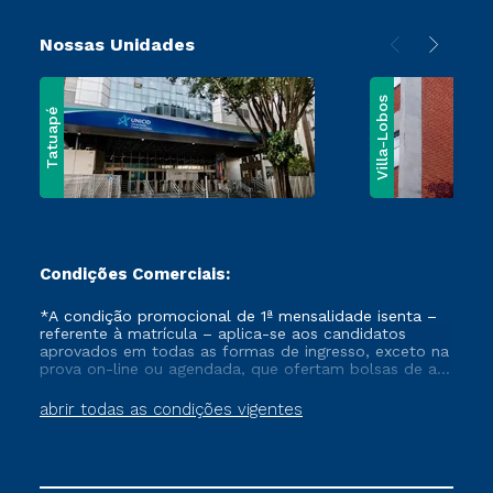
Nossas Unidades
Villa-Lobos
Tatuapé
Condições Comerciais:
*A condição promocional de 1ª mensalidade isenta –
referente à matrícula – aplica-se aos candidatos
aprovados em todas as formas de ingresso, exceto na
prova on-line ou agendada, que ofertam bolsas de até
50% de desconto, ambos ingressantes no semestre
vigente, que ainda não tenham efetivado e/ou não
abrir todas as condições vigentes
tenham cancelado ou trancado sua matrícula em uma
das Instituições da Cruzeiro do Sul Educacional, no
período de um ano. Tais condições não se aplicam
aos cursos de Medicina, e também para matriculados
via FIES, Prouni e outros programas governamentais, e