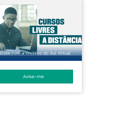
ecole com a Cruzeiro do Sul Virtual
Avise-me