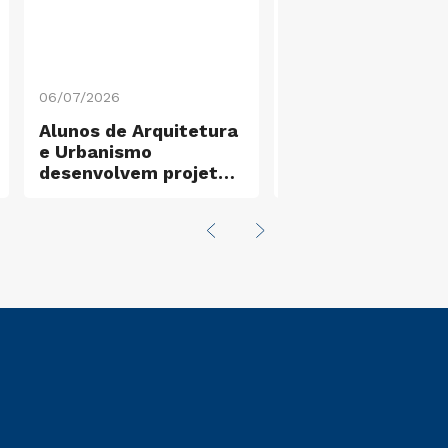
06/07/2026
25/06/2026
Alunos de Arquitetura
Estudantes de
e Urbanismo
Biomedicina real
desenvolvem projetos
visita técnica ao
com impacto social
Conselho Regiona
para o Tatuapé
área