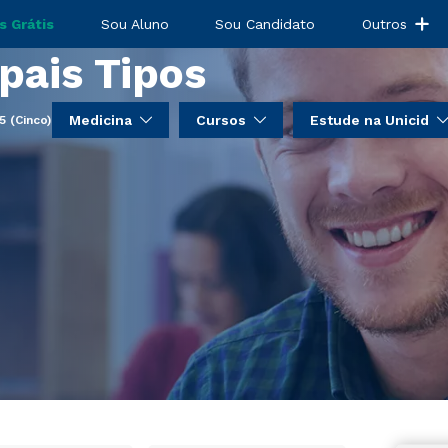
Noções Dos 5
s Grátis
Sou Aluno
Sou Candidato
Outros
ipais Tipos
Medicina
Cursos
Estude na Unicid
 (Cinco) Principais Tipos