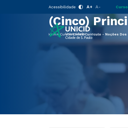
Currículo - 
A+
A-
Acessibilidade
Curso
(Cinco) Princ
Home
Cursos Livres
Currículo - Noções Dos 5