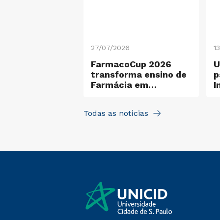
26
27/07/2026
1
co em inclusão
FarmacoCup 2026
U
o e
sidade, UNICID
transforma ensino de
p
eu a I Semana
Farmácia em
I
leo de
experiência de
ilidade
aprendizagem ativa
Todas as notícias
na UNICID