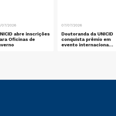
3/07/2026
07/07/2026
NICID abre inscrições
Doutoranda da UNICID
ara Oficinas de
conquista prêmio em
nverno
evento internacional
de pesquisa