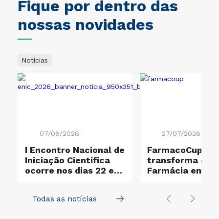
Fique por dentro das
nossas novidades
Notícias
07/08/2026
27/07/2026
I Encontro Nacional de
FarmacoCup 20
ificação Ouro e
Iniciação Científica
transforma ensi
ocorre nos dias 22 e
Farmácia em
23 de outubro
experiência de
aprendizagem a
Todas as notícias
na UNICID