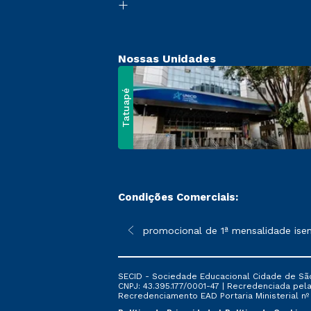
Nossas Unidades
Tatuapé
Condições Comerciais:
 poderão sofrer alterações nos períodos de rematrícula conform
*A condição promocional de 1ª mensalidade isenta – re
SECID - Sociedade Educacional Cidade de São
CNPJ: 43.395.177/0001-47 | Recredenciada pela 
Recredenciamento EAD Portaria Ministerial nº 6