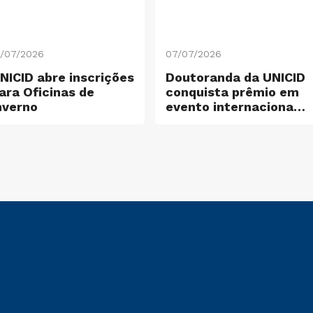
3/07/2026
07/07/2026
NICID abre inscrições
Doutoranda da UNICID
ara Oficinas de
conquista prêmio em
nverno
evento internacional
de pesquisa