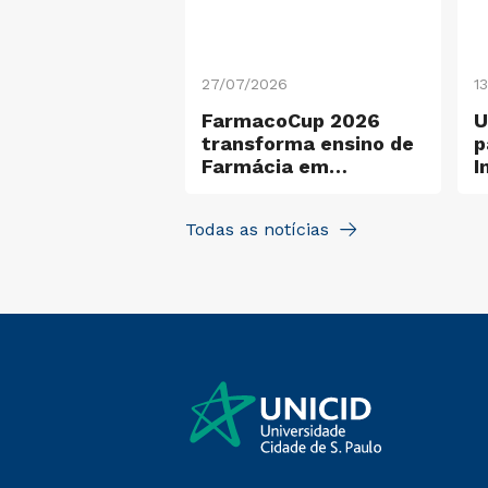
26
27/07/2026
1
co em inclusão
FarmacoCup 2026
U
o e
sidade, UNICID
transforma ensino de
p
eu a I Semana
Farmácia em
I
leo de
experiência de
ilidade
aprendizagem ativa
Todas as notícias
na UNICID