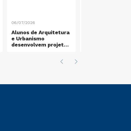
06/07/2026
25/06/2026
Alunos de Arquitetura
Estudantes de
e Urbanismo
Biomedicina real
desenvolvem projetos
visita técnica ao
com impacto social
Conselho Regiona
para o Tatuapé
área