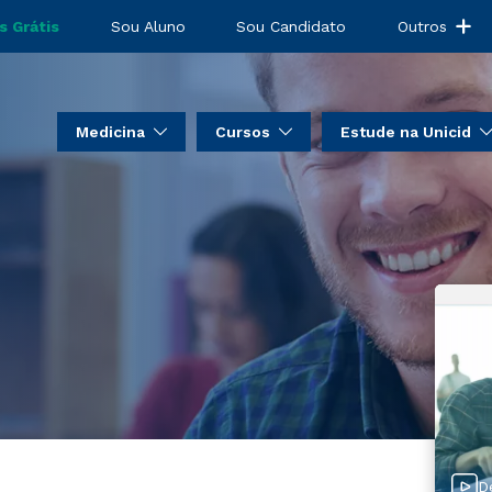
s Grátis
Sou Aluno
Sou Candidato
Outros
Medicina
Cursos
Estude na Unicid
D