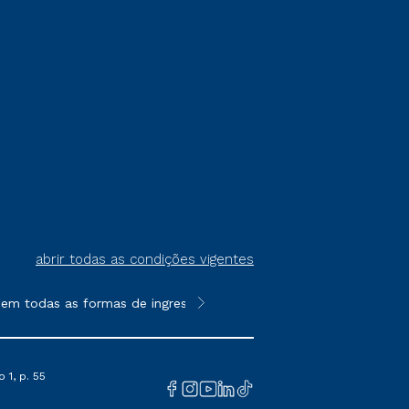
abrir todas as condições vigentes
as as formas de ingresso, exceto na prova on-line ou agendada,
**Semipresencial é um formato do E
 1, p. 55