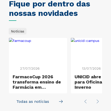
Fique por dentro das
nossas novidades
Notícias
27/07/2026
13/07/2026
o
FarmacoCup 2026
UNICID abre ins
transforma ensino de
para Oficinas d
Farmácia em
Inverno
experiência de
aprendizagem ativa
Todas as notícias
na UNICID