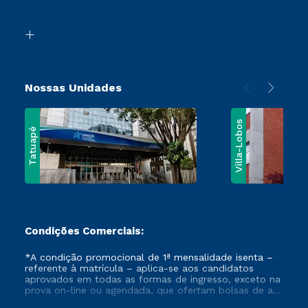
Acessibilidade
Vestibular Mérito
Biblioteca
Vestibular Solidário
Nossas Unidades
Villa-Lobos
Tatuapé
Condições Comerciais:
*A condição promocional de 1ª mensalidade isenta –
referente à matrícula – aplica-se aos candidatos
aprovados em todas as formas de ingresso, exceto na
prova on-line ou agendada, que ofertam bolsas de até
50% de desconto, ambos ingressantes no semestre