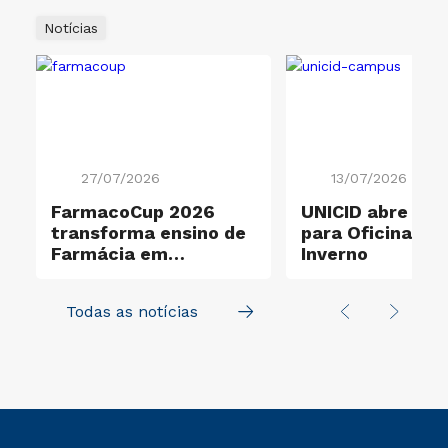
Notícias
27/07/2026
13/07/2026
o
FarmacoCup 2026
UNICID abre ins
transforma ensino de
para Oficinas d
Farmácia em
Inverno
experiência de
aprendizagem ativa
Todas as notícias
na UNICID