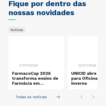
Fique por dentro das
nossas novidades
Notícias
27/07/2026
13/07/2026
o
FarmacoCup 2026
UNICID abre ins
transforma ensino de
para Oficinas d
Farmácia em
Inverno
experiência de
aprendizagem ativa
Todas as notícias
na UNICID