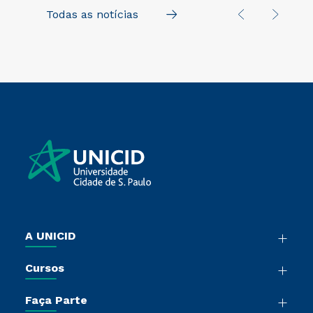
aprendizagem a
Todas as notícias
na UNICID
A UNICID
Nossa História
Cursos
Sala de Imprensa
Graduação
Trabalhe Conosco
Faça Parte
Pós-Graduação
Sou Colaborador