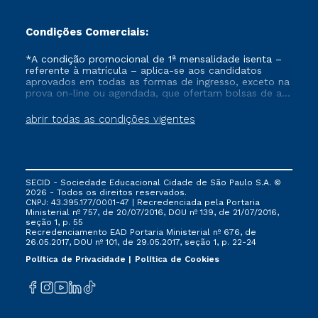
Condições Comerciais:
*A condição promocional de 1ª mensalidade isenta –
referente à matrícula – aplica-se aos candidatos
aprovados em todas as formas de ingresso, exceto na
prova on-line ou agendada, que ofertam bolsas de até
50% de desconto, ambos ingressantes no semestre
vigente, que ainda não tenham efetivado e/ou não
abrir todas as condições vigentes
tenham cancelado ou trancado sua matrícula em uma
das Instituições da Cruzeiro do Sul Educacional, no
período de um ano. Tais condições não se aplicam
aos cursos de Medicina, e também para matriculados
via FIES, Prouni e outros programas governamentais, e
SECID - Sociedade Educacional Cidade de São Paulo S.A. ©
não se acumula com nenhuma outra campanha
2026 - Todos os direitos reservados.
ofertada pela Instituição.
CNPJ: 43.395.177/0001-47 | Recredenciada pela Portaria
Ministerial nº 757, de 20/07/2016, DOU nº 139, de 21/07/2016,
seção 1, p. 55
Recredenciamento EAD Portaria Ministerial nº 676, de
26.05.2017, DOU nº 101, de 29.05.2017, seção 1, p. 22-24
Política de Privacidade
Política de Cookies