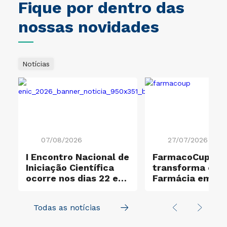
Fique por dentro das
nossas novidades
Notícias
07/08/2026
27/07/2026
I Encontro Nacional de
FarmacoCup 20
ificação Ouro e
Iniciação Científica
transforma ensi
ocorre nos dias 22 e
Farmácia em
23 de outubro
experiência de
aprendizagem a
Todas as notícias
na UNICID