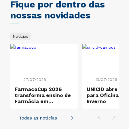
Fique por dentro das
nossas novidades
Notícias
27/07/2026
13/07/2026
o
FarmacoCup 2026
UNICID abre ins
transforma ensino de
para Oficinas d
Farmácia em
Inverno
experiência de
aprendizagem ativa
Todas as notícias
na UNICID