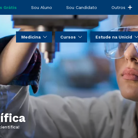
s Grátis
Sou Aluno
Sou Candidato
Outros
Medicina
Cursos
Estude na Unicid
ífica
entífica!