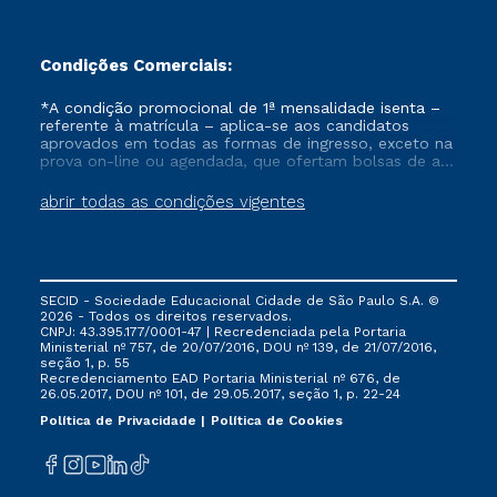
Condições Comerciais:
*A condição promocional de 1ª mensalidade isenta –
referente à matrícula – aplica-se aos candidatos
aprovados em todas as formas de ingresso, exceto na
prova on-line ou agendada, que ofertam bolsas de até
50% de desconto, ambos ingressantes no semestre
vigente, que ainda não tenham efetivado e/ou não
abrir todas as condições vigentes
tenham cancelado ou trancado sua matrícula em uma
das Instituições da Cruzeiro do Sul Educacional, no
período de um ano. Tais condições não se aplicam
aos cursos de Medicina, e também para matriculados
via FIES, Prouni e outros programas governamentais, e
SECID - Sociedade Educacional Cidade de São Paulo S.A. ©
não se acumula com nenhuma outra campanha
2026 - Todos os direitos reservados.
ofertada pela Instituição.
CNPJ: 43.395.177/0001-47 | Recredenciada pela Portaria
Ministerial nº 757, de 20/07/2016, DOU nº 139, de 21/07/2016,
seção 1, p. 55
Recredenciamento EAD Portaria Ministerial nº 676, de
26.05.2017, DOU nº 101, de 29.05.2017, seção 1, p. 22-24
Política de Privacidade
Política de Cookies