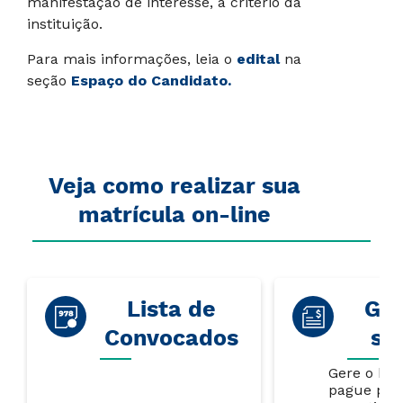
manifestação de interesse, a critério da
instituição.
Para mais informações, leia o
edital
na
seção
Espaço do Candidato.
Veja como realizar sua
matrícula on-line
Lista de
Gar
Convocados
su
Gere o bol
pague par