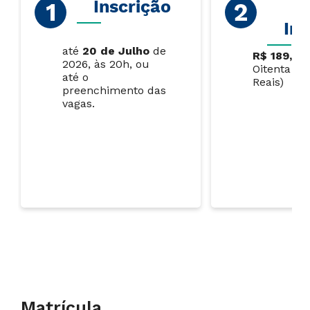
Inscrição
V
Ins
até
20 de Julho
de
R$ 189,00
2026, às 20h, ou
Oitenta e 
até o
Reais)
preenchimento das
vagas.
Matrícula