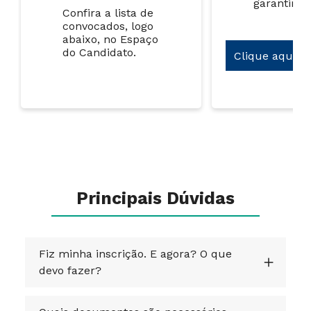
garantir s
Confira a lista de
convocados, logo
abaixo, no Espaço
do Candidato.
Clique aqui
Principais Dúvidas
Fiz minha inscrição. E agora? O que
devo fazer?