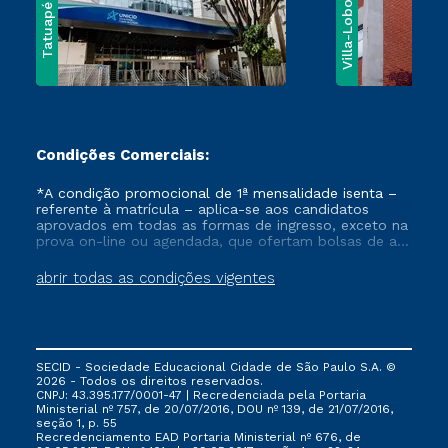
Villa-Lobos
Tatuapé
Condições Comerciais:
*A condição promocional de 1ª mensalidade isenta –
referente à matrícula – aplica-se aos candidatos
aprovados em todas as formas de ingresso, exceto na
prova on-line ou agendada, que ofertam bolsas de até
50% de desconto, ambos ingressantes no semestre
vigente, que ainda não tenham efetivado e/ou não
abrir todas as condições vigentes
tenham cancelado ou trancado sua matrícula em uma
das Instituições da Cruzeiro do Sul Educacional, no
período de um ano. Tais condições não se aplicam
aos cursos de Medicina, e também para matriculados
via FIES, Prouni e outros programas governamentais, e
SECID - Sociedade Educacional Cidade de São Paulo S.A. ©
não se acumula com nenhuma outra campanha
2026 - Todos os direitos reservados.
ofertada pela Instituição.
CNPJ: 43.395.177/0001-47 | Recredenciada pela Portaria
Ministerial nº 757, de 20/07/2016, DOU nº 139, de 21/07/2016,
seção 1, p. 55
Recredenciamento EAD Portaria Ministerial nº 676, de