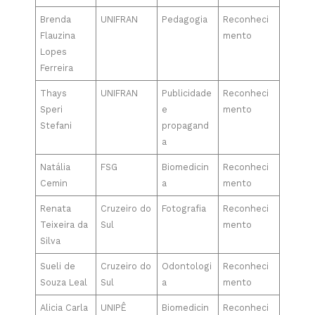
Brenda
UNIFRAN
Pedagogia
Reconheci
Flauzina
mento
Lopes
Ferreira
Thays
UNIFRAN
Publicidade
Reconheci
Speri
e
mento
Stefani
propagand
a
Natália
FSG
Biomedicin
Reconheci
Cemin
a
mento
Renata
Cruzeiro do
Fotografia
Reconheci
Teixeira da
Sul
mento
Silva
Sueli de
Cruzeiro do
Odontologi
Reconheci
Souza Leal
Sul
a
mento
Alicia Carla
UNIPÊ
Biomedicin
Reconheci