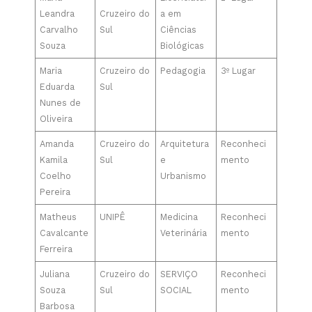
Leandra
Cruzeiro do
a em
Carvalho
Sul
Ciências
Souza
Biológicas
Maria
Cruzeiro do
Pedagogia
3º Lugar
Eduarda
Sul
Nunes de
Oliveira
Amanda
Cruzeiro do
Arquitetura
Reconheci
Kamila
Sul
e
mento
Coelho
Urbanismo
Pereira
Matheus
UNIPÊ
Medicina
Reconheci
Cavalcante
Veterinária
mento
Ferreira
Juliana
Cruzeiro do
SERVIÇO
Reconheci
Souza
Sul
SOCIAL
mento
Barbosa