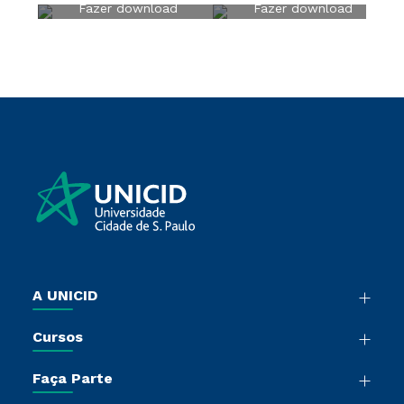
Fazer download
Fazer download
A UNICID
Nossa História
Cursos
Sala de Imprensa
Graduação
Trabalhe Conosco
Faça Parte
Pós-Graduação
Sou Colaborador
Vestibular Múltipla Escolha