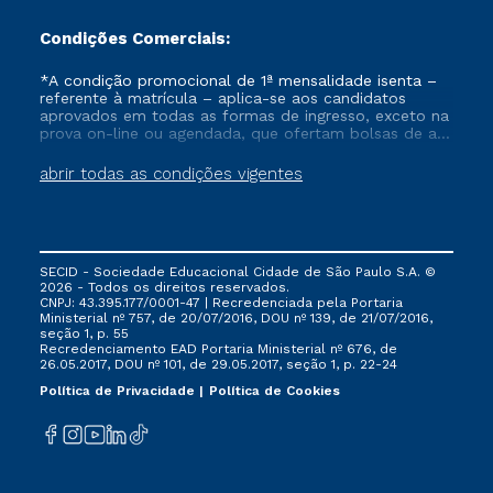
Condições Comerciais:
*A condição promocional de 1ª mensalidade isenta –
referente à matrícula – aplica-se aos candidatos
aprovados em todas as formas de ingresso, exceto na
prova on-line ou agendada, que ofertam bolsas de até
50% de desconto, ambos ingressantes no semestre
vigente, que ainda não tenham efetivado e/ou não
abrir todas as condições vigentes
tenham cancelado ou trancado sua matrícula em uma
das Instituições da Cruzeiro do Sul Educacional, no
período de um ano. Tais condições não se aplicam
aos cursos de Medicina, e também para matriculados
via FIES, Prouni e outros programas governamentais, e
SECID - Sociedade Educacional Cidade de São Paulo S.A. ©
não se acumula com nenhuma outra campanha
2026 - Todos os direitos reservados.
ofertada pela Instituição.
CNPJ: 43.395.177/0001-47 | Recredenciada pela Portaria
Ministerial nº 757, de 20/07/2016, DOU nº 139, de 21/07/2016,
seção 1, p. 55
Recredenciamento EAD Portaria Ministerial nº 676, de
26.05.2017, DOU nº 101, de 29.05.2017, seção 1, p. 22-24
Política de Privacidade
Política de Cookies