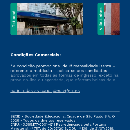
programadas.
Villa-Lobos
Constituem objetivos
Tatuapé
do curso:
• Formar
pesquisadores
capazes de
contribuir para o
processo de
Condições Comerciais:
produção e difusão
*A condição promocional de 1ª mensalidade isenta –
do conhecimento
referente à matrícula – aplica-se aos candidatos
em Educação;
aprovados em todas as formas de ingresso, exceto na
• Formar
prova on-line ou agendada, que ofertam bolsas de até
50% de desconto, ambos ingressantes no semestre
profissionais
vigente, que ainda não tenham efetivado e/ou não
abrir todas as condições vigentes
habilitados para a
tenham cancelado ou trancado sua matrícula em uma
docência no Ensino
das Instituições da Cruzeiro do Sul Educacional, no
período de um ano. Tais condições não se aplicam
Superior;
aos cursos de Medicina, e também para matriculados
• Formar
via FIES, Prouni e outros programas governamentais, e
profissionais
SECID - Sociedade Educacional Cidade de São Paulo S.A. ©
não se acumula com nenhuma outra campanha
2026 - Todos os direitos reservados.
capazes de
ofertada pela Instituição.
CNPJ: 43.395.177/0001-47 | Recredenciada pela Portaria
compreender e
Ministerial nº 757, de 20/07/2016, DOU nº 139, de 21/07/2016,