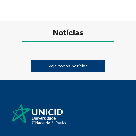
internacional;
3) Ampliar e
consolidar a
internacionalização
do Programa,
Notícias
mediante acordos
de cooperação
científica e
participação de seus
pesquisadores em
Veja todas notícias
redes de pesquisa
internacionais.
O curso de Mestrado
em Educação da
Universidade Cidade
de São Paulo –
UNICID tem como
Área de
Concentração
Educação e assume