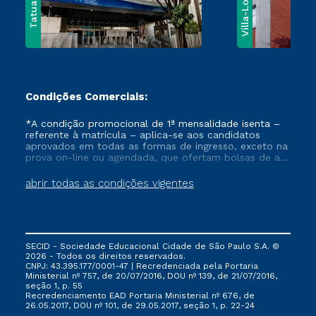
Villa-Lobos
Tatuapé
Condições Comerciais:
*A condição promocional de 1ª mensalidade isenta –
referente à matrícula – aplica-se aos candidatos
aprovados em todas as formas de ingresso, exceto na
prova on-line ou agendada, que ofertam bolsas de até
50% de desconto, ambos ingressantes no semestre
vigente, que ainda não tenham efetivado e/ou não
abrir todas as condições vigentes
tenham cancelado ou trancado sua matrícula em uma
das Instituições da Cruzeiro do Sul Educacional, no
período de um ano. Tais condições não se aplicam
aos cursos de Medicina, e também para matriculados
via FIES, Prouni e outros programas governamentais, e
SECID - Sociedade Educacional Cidade de São Paulo S.A. ©
não se acumula com nenhuma outra campanha
2026 - Todos os direitos reservados.
ofertada pela Instituição.
CNPJ: 43.395.177/0001-47 | Recredenciada pela Portaria
Ministerial nº 757, de 20/07/2016, DOU nº 139, de 21/07/2016,
seção 1, p. 55
Recredenciamento EAD Portaria Ministerial nº 676, de
26.05.2017, DOU nº 101, de 29.05.2017, seção 1, p. 22-24