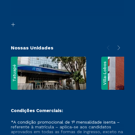
Canais de Atendimento
Segunda Graduação
Acessibilidade
Vestibular Mérito
Biblioteca
Vestibular Solidário
Nossas Unidades
Villa-Lobos
Tatuapé
Condições Comerciais:
*A condição promocional de 1ª mensalidade isenta –
referente à matrícula – aplica-se aos candidatos
aprovados em todas as formas de ingresso, exceto na