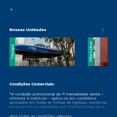
Vestibular Mérito
Biblioteca
Vestibular Solidário
Nossas Unidades
Villa-Lobos
Tatuapé
Condições Comerciais:
*A condição promocional de 1ª mensalidade isenta –
referente à matrícula – aplica-se aos candidatos
aprovados em todas as formas de ingresso, exceto na
prova on-line ou agendada, que ofertam bolsas de até
50% de desconto, ambos ingressantes no semestre
vigente, que ainda não tenham efetivado e/ou não
abrir todas as condições vigentes