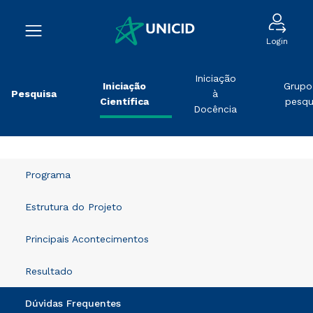
Login
Iniciação
Iniciação
Grupo
Pesquisa
à
Científica
pesqu
Docência
Programa
Estrutura do Projeto
Principais Acontecimentos
Resultado
Dúvidas Frequentes