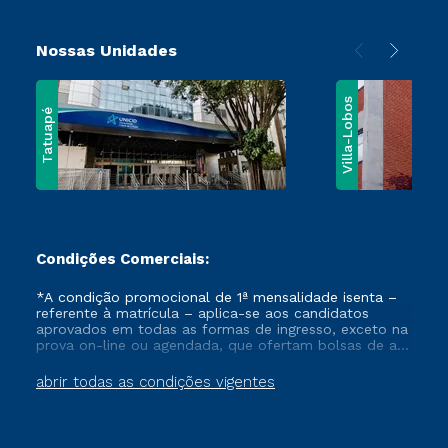
Nossas Unidades
Villa-Lobos
Tatuapé
Condições Comerciais:
*A condição promocional de 1ª mensalidade isenta –
referente à matrícula – aplica-se aos candidatos
aprovados em todas as formas de ingresso, exceto na
prova on-line ou agendada, que ofertam bolsas de até
50% de desconto, ambos ingressantes no semestre
vigente, que ainda não tenham efetivado e/ou não
abrir todas as condições vigentes
tenham cancelado ou trancado sua matrícula em uma
das Instituições da Cruzeiro do Sul Educacional, no
período de um ano. Tais condições não se aplicam
aos cursos de Medicina, e também para matriculados