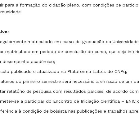
uir para a formação do cidadão pleno, com condições de partici
omunidade.
lvo:
regularmente matriculado em curso de graduação da Universidade
ar matriculado em período de conclusão do curso, que seja inferi
m desempenho acadêmico;
rículo publicado e atualizado na Plataforma Lattes do CNPq;
 alunos do primeiro semestre será necessário a emissão de um par
tar relatório de pesquisa com resultados parciais, de acordo co
eter-se a participar do Encontro de Iniciação Científica – ENIC 
eferência à condição de bolsista nas publicações e trabalhos apr