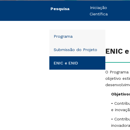
Iniciação
Pesquisa
Científica
Programa
ENIC e
Submissão do Projeto
ENIC e ENID
O Programa 
objetivo est
desenvolvim
Objetivo
• Contrib
e inovaçã
• Contrib
inovadora