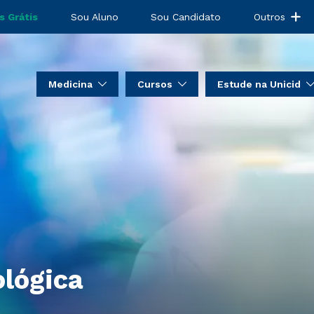
s Grátis
Sou Aluno
Sou Candidato
Outros
Medicina
Cursos
Estude na Unicid
lógica