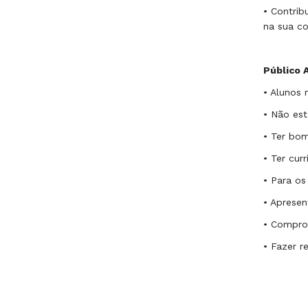
• Contrib
na sua c
Público A
• Alunos 
• Não est
• Ter bo
• Ter cur
• Para os
• Apresen
• Comprom
• Fazer r