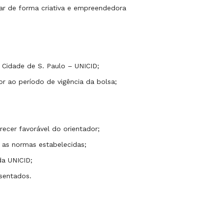
par de forma criativa e empreendedora
 Cidade de S. Paulo – UNICID;
or ao período de vigência da bolsa;
ecer favorável do orientador;
m as normas estabelecidas;
da UNICID;
esentados.