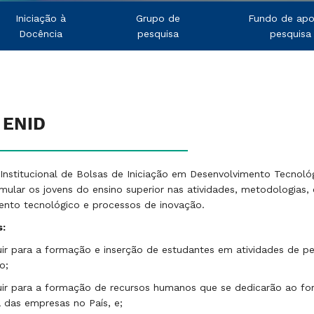
Iniciação à
Grupo de
Fundo de apo
Docência
pesquisa
pesquisa
 ENID
Institucional de Bolsas de Iniciação em Desenvolvimento Tecnoló
imular os jovens do ensino superior nas atividades, metodologias,
ento tecnológico e processos de inovação.
s:
uir para a formação e inserção de estudantes em atividades de p
o;
uir para a formação de recursos humanos que se dedicarão ao fo
 das empresas no País, e;