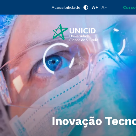
A+
A-
Acessibilidade
Curso
Inovação Tecno