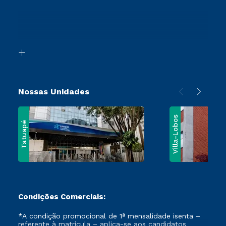
Sou Ex-Aluno
Transferência
Canais de Atendimento
Segunda Graduação
Acessibilidade
Vestibular Mérito
Biblioteca
Vestibular Solidário
Nossas Unidades
Villa-Lobos
Tatuapé
Condições Comerciais:
*A condição promocional de 1ª mensalidade isenta –
referente à matrícula – aplica-se aos candidatos