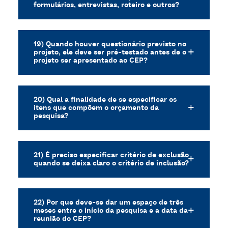
formulários, entrevistas, roteiro e outros?
19) Quando houver questionário previsto no
projeto, ele deve ser pré-testado antes de o
projeto ser apresentado ao CEP?
20) Qual a finalidade de se especificar os
itens que compõem o orçamento da
pesquisa?
21) É preciso especificar critério de exclusão
quando se deixa claro o critério de inclusão?
22) Por que deve-se dar um espaço de três
meses entre o início da pesquisa e a data da
reunião do CEP?