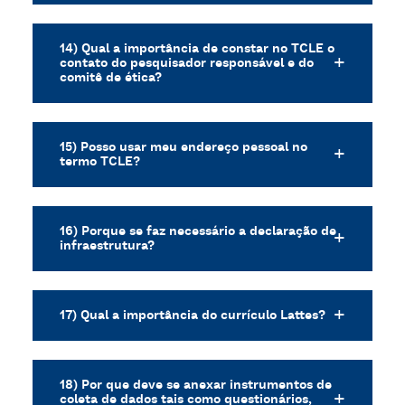
14) Qual a importância de constar no TCLE o
contato do pesquisador responsável e do
comitê de ética?
15) Posso usar meu endereço pessoal no
termo TCLE?
16) Porque se faz necessário a declaração de
infraestrutura?
17) Qual a importância do currículo Lattes?
18) Por que deve se anexar instrumentos de
coleta de dados tais como questionários,