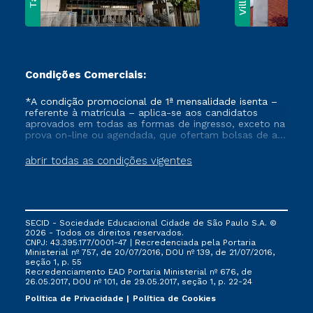
Condições Comerciais:
*A condição promocional de 1ª mensalidade isenta –
referente à matrícula – aplica-se aos candidatos
aprovados em todas as formas de ingresso, exceto na
prova on-line ou agendada, que ofertam bolsas de até
50% de desconto, ambos ingressantes no semestre
vigente, que ainda não tenham efetivado e/ou não
abrir todas as condições vigentes
tenham cancelado ou trancado sua matrícula em uma
das Instituições da Cruzeiro do Sul Educacional, no
período de um ano. Tais condições não se aplicam
aos cursos de Medicina, e também para matriculados
via FIES, Prouni e outros programas governamentais, e
SECID - Sociedade Educacional Cidade de São Paulo S.A. ©
não se acumula com nenhuma outra campanha
2026 - Todos os direitos reservados.
ofertada pela Instituição.
CNPJ: 43.395.177/0001-47 | Recredenciada pela Portaria
Ministerial nº 757, de 20/07/2016, DOU nº 139, de 21/07/2016,
seção 1, p. 55
Recredenciamento EAD Portaria Ministerial nº 676, de
26.05.2017, DOU nº 101, de 29.05.2017, seção 1, p. 22-24
Política de Privacidade
Política de Cookies