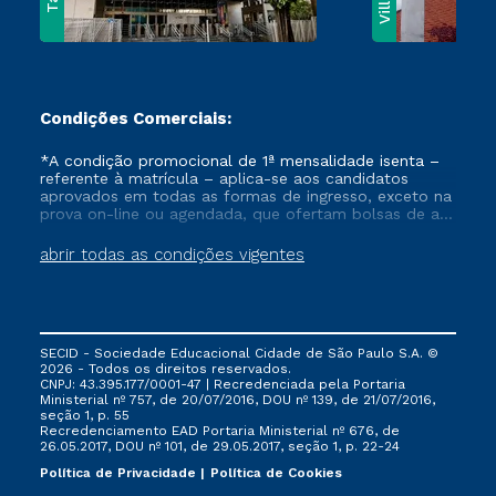
Condições Comerciais:
*A condição promocional de 1ª mensalidade isenta –
referente à matrícula – aplica-se aos candidatos
aprovados em todas as formas de ingresso, exceto na
prova on-line ou agendada, que ofertam bolsas de até
50% de desconto, ambos ingressantes no semestre
vigente, que ainda não tenham efetivado e/ou não
abrir todas as condições vigentes
tenham cancelado ou trancado sua matrícula em uma
das Instituições da Cruzeiro do Sul Educacional, no
período de um ano. Tais condições não se aplicam
aos cursos de Medicina, e também para matriculados
via FIES, Prouni e outros programas governamentais, e
SECID - Sociedade Educacional Cidade de São Paulo S.A. ©
não se acumula com nenhuma outra campanha
2026 - Todos os direitos reservados.
ofertada pela Instituição.
CNPJ: 43.395.177/0001-47 | Recredenciada pela Portaria
Ministerial nº 757, de 20/07/2016, DOU nº 139, de 21/07/2016,
seção 1, p. 55
Recredenciamento EAD Portaria Ministerial nº 676, de
26.05.2017, DOU nº 101, de 29.05.2017, seção 1, p. 22-24
Política de Privacidade
Política de Cookies