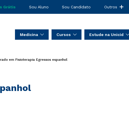
s Grátis
Sou Aluno
Sou Candidato
Outros
Medicina
Cursos
Estude na Unicid
rado em Fisioterapia
Egressos
espanhol
panhol