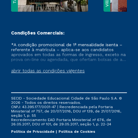
Condições Comerciais:
*A condição promocional de 1ª mensalidade isenta –
referente à matrícula – aplica-se aos candidatos
aprovados em todas as formas de ingresso, exceto na
prova on-line ou agendada, que ofertam bolsas de até
50% de desconto, ambos ingressantes no semestre
vigente, que ainda não tenham efetivado e/ou não
abrir todas as condições vigentes
tenham cancelado ou trancado sua matrícula em uma
das Instituições da Cruzeiro do Sul Educacional, no
período de um ano. Tais condições não se aplicam
aos cursos de Medicina, e também para matriculados
via FIES, Prouni e outros programas governamentais, e
SECID - Sociedade Educacional Cidade de São Paulo S.A. ©
não se acumula com nenhuma outra campanha
2026 - Todos os direitos reservados.
ofertada pela Instituição.
CNPJ: 43.395.177/0001-47 | Recredenciada pela Portaria
Ministerial nº 757, de 20/07/2016, DOU nº 139, de 21/07/2016,
seção 1, p. 55
Recredenciamento EAD Portaria Ministerial nº 676, de
26.05.2017, DOU nº 101, de 29.05.2017, seção 1, p. 22-24
Política de Privacidade
Política de Cookies